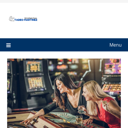
Skip
to
content
Menu