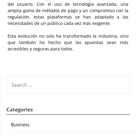
del usuario. Con el uso de tecnología avanzada, una
amplia gama de métodos de pago y un compromiso con la
regulación, estas plataformas se han adaptado a las
necesidades de un público cada vez más exigente.
Esta evolución no solo ha transformado la industria, sino
que también ha hecho que las apuestas sean más
accesibles y seguras para todos.
SEARCH
FOR:
Categories
Business