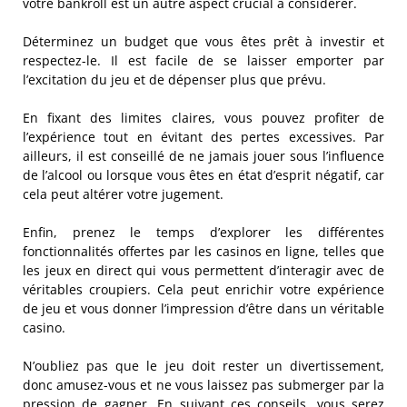
votre bankroll est un autre aspect crucial à considérer.
Déterminez un budget que vous êtes prêt à investir et
respectez-le. Il est facile de se laisser emporter par
l’excitation du jeu et de dépenser plus que prévu.
En fixant des limites claires, vous pouvez profiter de
l’expérience tout en évitant des pertes excessives. Par
ailleurs, il est conseillé de ne jamais jouer sous l’influence
de l’alcool ou lorsque vous êtes en état d’esprit négatif, car
cela peut altérer votre jugement.
Enfin, prenez le temps d’explorer les différentes
fonctionnalités offertes par les casinos en ligne, telles que
les jeux en direct qui vous permettent d’interagir avec de
véritables croupiers. Cela peut enrichir votre expérience
de jeu et vous donner l’impression d’être dans un véritable
casino.
N’oubliez pas que le jeu doit rester un divertissement,
donc amusez-vous et ne vous laissez pas submerger par la
pression de gagner. En suivant ces conseils, vous serez