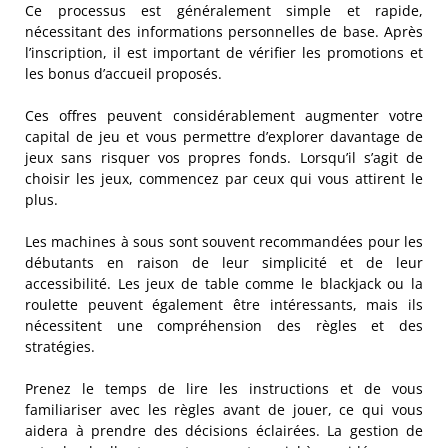
Ce processus est généralement simple et rapide,
nécessitant des informations personnelles de base. Après
l’inscription, il est important de vérifier les promotions et
les bonus d’accueil proposés.
Ces offres peuvent considérablement augmenter votre
capital de jeu et vous permettre d’explorer davantage de
jeux sans risquer vos propres fonds. Lorsqu’il s’agit de
choisir les jeux, commencez par ceux qui vous attirent le
plus.
Les machines à sous sont souvent recommandées pour les
débutants en raison de leur simplicité et de leur
accessibilité. Les jeux de table comme le blackjack ou la
roulette peuvent également être intéressants, mais ils
nécessitent une compréhension des règles et des
stratégies.
Prenez le temps de lire les instructions et de vous
familiariser avec les règles avant de jouer, ce qui vous
aidera à prendre des décisions éclairées. La gestion de