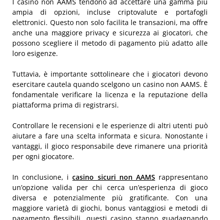
I casino non AAMS tendono ad accettare una gamma più
ampia di opzioni, incluse criptovalute e portafogli
elettronici. Questo non solo facilita le transazioni, ma offre
anche una maggiore privacy e sicurezza ai giocatori, che
possono scegliere il metodo di pagamento più adatto alle
loro esigenze.
Tuttavia, è importante sottolineare che i giocatori devono
esercitare cautela quando scelgono un casino non AAMS. È
fondamentale verificare la licenza e la reputazione della
piattaforma prima di registrarsi.
Controllare le recensioni e le esperienze di altri utenti può
aiutare a fare una scelta informata e sicura. Nonostante i
vantaggi, il gioco responsabile deve rimanere una priorità
per ogni giocatore.
In conclusione, i
casino sicuri non AAMS
rappresentano
un’opzione valida per chi cerca un’esperienza di gioco
diversa e potenzialmente più gratificante. Con una
maggiore varietà di giochi, bonus vantaggiosi e metodi di
pagamento flessibili, questi casino stanno guadagnando