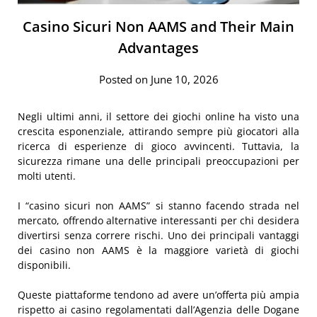
Casino Sicuri Non AAMS and Their Main
Advantages
Posted on June 10, 2026
Negli ultimi anni, il settore dei giochi online ha visto una
crescita esponenziale, attirando sempre più giocatori alla
ricerca di esperienze di gioco avvincenti. Tuttavia, la
sicurezza rimane una delle principali preoccupazioni per
molti utenti.
I “casino sicuri non AAMS” si stanno facendo strada nel
mercato, offrendo alternative interessanti per chi desidera
divertirsi senza correre rischi. Uno dei principali vantaggi
dei casino non AAMS è la maggiore varietà di giochi
disponibili.
Queste piattaforme tendono ad avere un’offerta più ampia
rispetto ai casino regolamentati dall’Agenzia delle Dogane