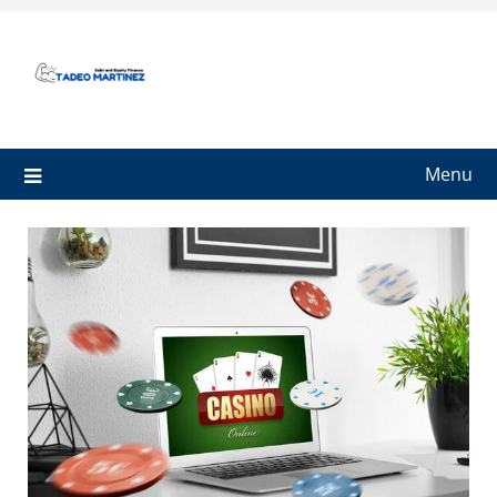
Skip
to
content
Menu