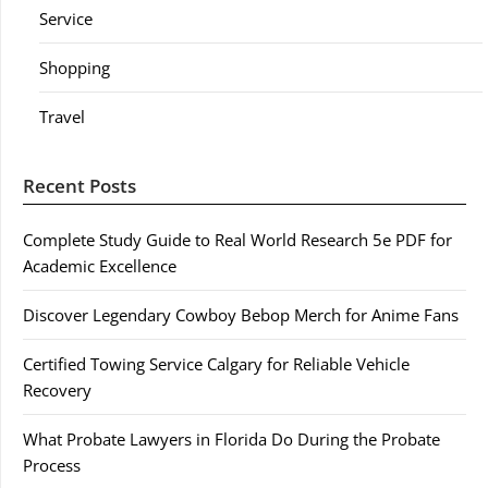
Service
Shopping
Travel
Recent Posts
Complete Study Guide to Real World Research 5e PDF for
Academic Excellence
Discover Legendary Cowboy Bebop Merch for Anime Fans
Certified Towing Service Calgary for Reliable Vehicle
Recovery
What Probate Lawyers in Florida Do During the Probate
Process