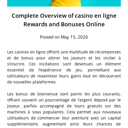
Complete Overview of casino en ligne
Rewards and Bonuses Online
Posted on May 15, 2026
Les casinos en ligne offrent une multitude de récompenses
et de bonus pour attirer les joueurs et les inciter à
s’inscrire. Ces incitations sont devenues un élément
essentiel de l’expérience de jeu, permettant aux
utilisateurs de maximiser leurs gains tout en découvrant
de nouvelles plateformes.
Les bonus de bienvenue sont parmi les plus courants,
offrant souvent un pourcentage de l’argent déposé par le
joueur, parfois accompagné de tours gratuits sur des
machines à sous populaires. Cela permet aux nouveaux
utilisateurs de commencer leur aventure avec un capital
supplémentaire, augmentant ainsi leurs chances de