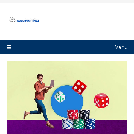
Skip
to
content
Menu