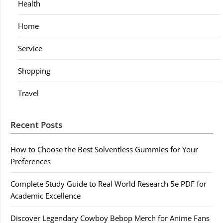
Health
Home
Service
Shopping
Travel
Recent Posts
How to Choose the Best Solventless Gummies for Your
Preferences
Complete Study Guide to Real World Research 5e PDF for
Academic Excellence
Discover Legendary Cowboy Bebop Merch for Anime Fans