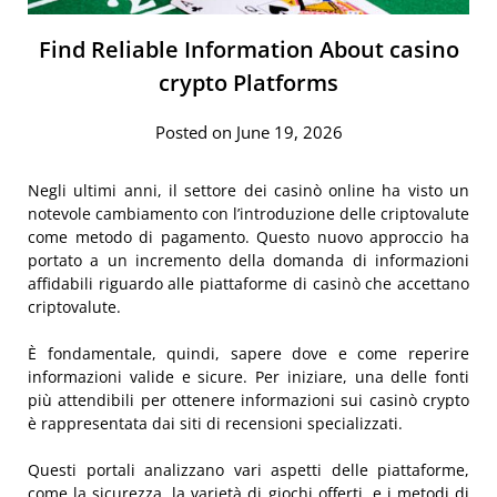
Find Reliable Information About casino
crypto Platforms
Posted on June 19, 2026
Negli ultimi anni, il settore dei casinò online ha visto un
notevole cambiamento con l’introduzione delle criptovalute
come metodo di pagamento. Questo nuovo approccio ha
portato a un incremento della domanda di informazioni
affidabili riguardo alle piattaforme di casinò che accettano
criptovalute.
È fondamentale, quindi, sapere dove e come reperire
informazioni valide e sicure. Per iniziare, una delle fonti
più attendibili per ottenere informazioni sui casinò crypto
è rappresentata dai siti di recensioni specializzati.
Questi portali analizzano vari aspetti delle piattaforme,
come la sicurezza, la varietà di giochi offerti, e i metodi di