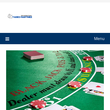
Skip
to
content
Menu