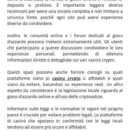
deposito e prelievo. È importante leggere diverse
recensioni per avere una visione completa e non limitarsi a
un’unica fonte, poiché ogni sito può avere esperienze
diverse da condividere.
Inoltre, le comunità online e i forum dedicati al gioco
d’azzardo possono rivelarsi estremamente utili. Gli utenti
che partecipano a queste discussioni condividono le loro
esperienze personali, permettendo di ottenere
informazioni dirette e dettagliate sui vari casinò crypto.
Questi spazi possono anche fornire consigli su quali
piattaforme siano pi
casino crypto
ù affidabili e quali
siano da evitare, basandosi su esperienze reali. Un altro
aspetto da considerare è la legislazione locale riguardo al
gioco d’azzardo online e all’uso delle criptovalute.
Informarsi sulle leggi e le normative in vigore nel proprio
paese è cruciale per evitare problemi legali. Le piattaforme
di casinò che operano in conformità con le leggi locali
tendono ad essere più sicure e affidabili.