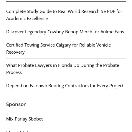
Complete Study Guide to Real World Research 5e PDF for
Academic Excellence
Discover Legendary Cowboy Bebop Merch for Anime Fans
Certified Towing Service Calgary for Reliable Vehicle
Recovery
What Probate Lawyers in Florida Do During the Probate
Process
Depend on Fairlawn Roofing Contractors for Every Project
Sponsor
Mix Parlay Sbobet