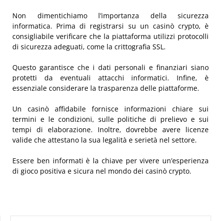
Non dimentichiamo l’importanza della sicurezza
informatica. Prima di registrarsi su un casinò crypto, è
consigliabile verificare che la piattaforma utilizzi protocolli
di sicurezza adeguati, come la crittografia SSL.
Questo garantisce che i dati personali e finanziari siano
protetti da eventuali attacchi informatici. Infine, è
essenziale considerare la trasparenza delle piattaforme.
Un casinò affidabile fornisce informazioni chiare sui
termini e le condizioni, sulle politiche di prelievo e sui
tempi di elaborazione. Inoltre, dovrebbe avere licenze
valide che attestano la sua legalità e serietà nel settore.
Essere ben informati è la chiave per vivere un’esperienza
di gioco positiva e sicura nel mondo dei casinò crypto.