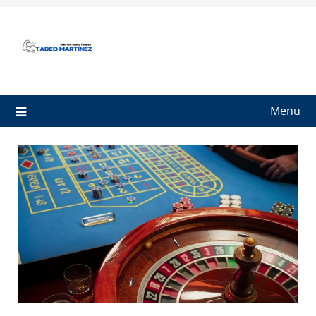
Skip
to
content
Menu