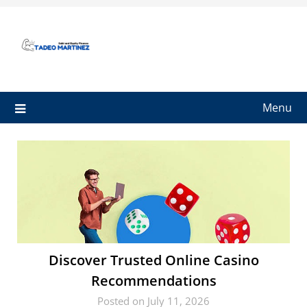
Skip
to
content
Menu
Discover Trusted Online Casino
Recommendations
Posted on July 11, 2026