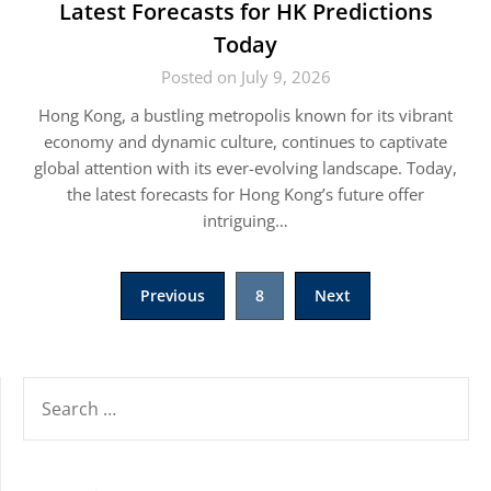
Latest Forecasts for HK Predictions
Today
Posted on July 9, 2026
Hong Kong, a bustling metropolis known for its vibrant
economy and dynamic culture, continues to captivate
global attention with its ever-evolving landscape. Today,
the latest forecasts for Hong Kong’s future offer
intriguing…
Posts
Previous
8
Next
pagination
SEARCH
FOR: