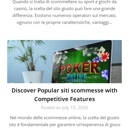
Quando si tratta di scommettere su sport e giochi da
casinò, la scelta del sito giusto può fare una grande
differenza. Esistono numerosi operatori sul mercato,
ognuno con le proprie caratteristiche, vantaggi…
Discover Popular siti scommesse with
Competitive Features
Posted on July 10, 2026
Nel mondo delle scommesse online, la scelta del giusto
sito è fondamentale per garantire un’esperienza di gioco