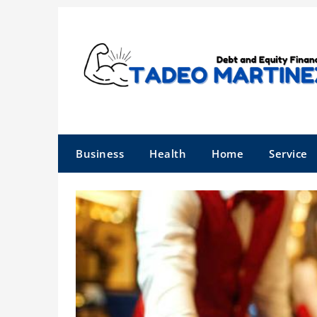
Skip
to
content
Business
Health
Home
Service