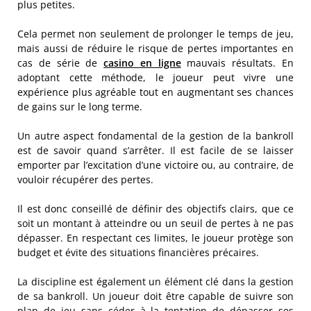
plus petites.
Cela permet non seulement de prolonger le temps de jeu,
mais aussi de réduire le risque de pertes importantes en
cas de série de
casino en ligne
mauvais résultats. En
adoptant cette méthode, le joueur peut vivre une
expérience plus agréable tout en augmentant ses chances
de gains sur le long terme.
Un autre aspect fondamental de la gestion de la bankroll
est de savoir quand s’arrêter. Il est facile de se laisser
emporter par l’excitation d’une victoire ou, au contraire, de
vouloir récupérer des pertes.
Il est donc conseillé de définir des objectifs clairs, que ce
soit un montant à atteindre ou un seuil de pertes à ne pas
dépasser. En respectant ces limites, le joueur protège son
budget et évite des situations financières précaires.
La discipline est également un élément clé dans la gestion
de sa bankroll. Un joueur doit être capable de suivre son
plan de jeu sans céder à la tentation de dépasser ses