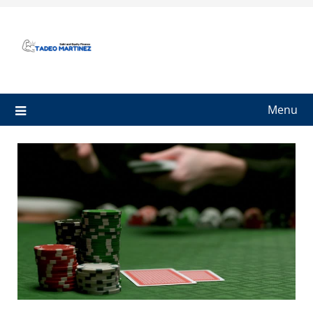
Skip
to
content
Menu