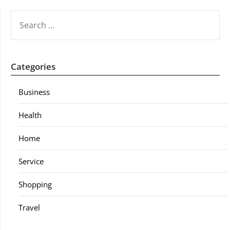
SEARCH
FOR:
Categories
Business
Health
Home
Service
Shopping
Travel