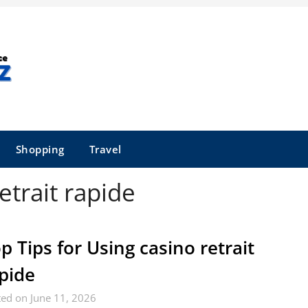
Shopping
Travel
etrait rapide
p Tips for Using casino retrait
pide
ed on June 11, 2026