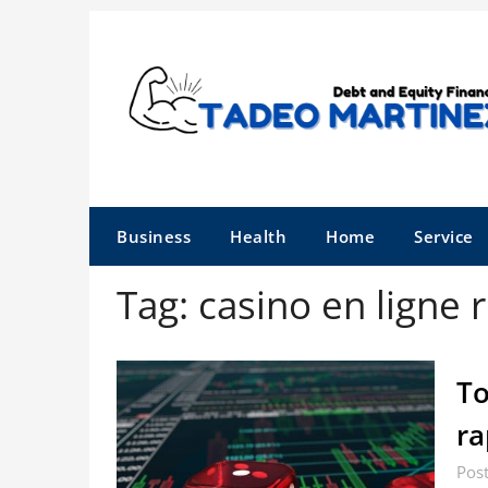
Skip
to
content
Business
Health
Home
Service
Tag:
casino en ligne r
To
ra
Post