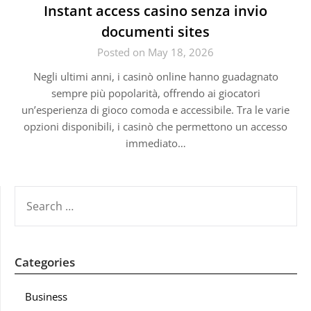
Instant access casino senza invio
documenti sites
Posted on May 18, 2026
Negli ultimi anni, i casinò online hanno guadagnato
sempre più popolarità, offrendo ai giocatori
un’esperienza di gioco comoda e accessibile. Tra le varie
opzioni disponibili, i casinò che permettono un accesso
immediato…
SEARCH
FOR:
Categories
Business