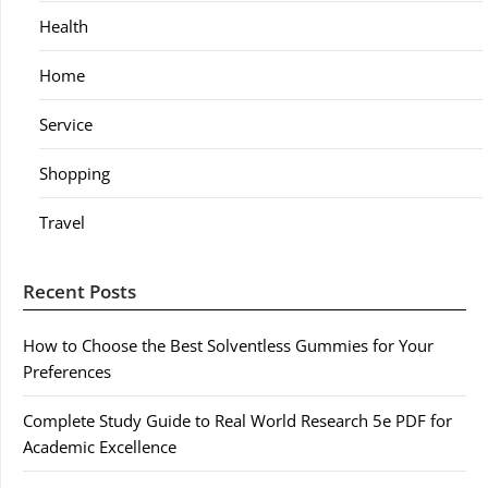
Health
Home
Service
Shopping
Travel
Recent Posts
How to Choose the Best Solventless Gummies for Your
Preferences
Complete Study Guide to Real World Research 5e PDF for
Academic Excellence