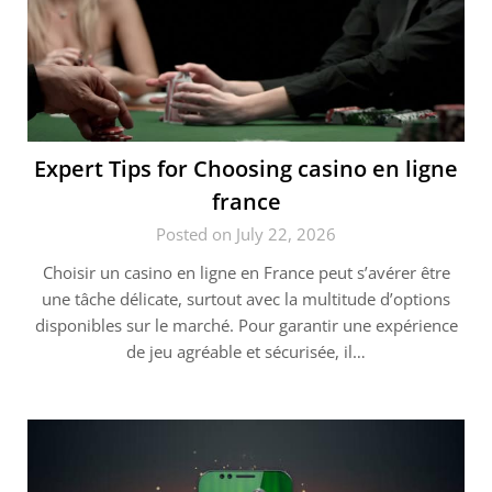
Expert Tips for Choosing casino en ligne
france
Posted on July 22, 2026
Choisir un casino en ligne en France peut s’avérer être
une tâche délicate, surtout avec la multitude d’options
disponibles sur le marché. Pour garantir une expérience
de jeu agréable et sécurisée, il…