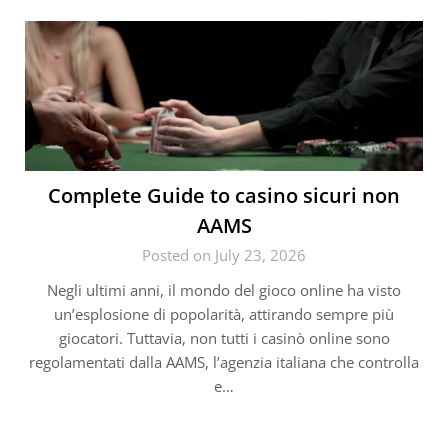
Complete Guide to casino sicuri non
AAMS
Posted on July 23, 2026
Negli ultimi anni, il mondo del gioco online ha visto
un’esplosione di popolarità, attirando sempre più
giocatori. Tuttavia, non tutti i casinò online sono
regolamentati dalla AAMS, l’agenzia italiana che controlla
e…