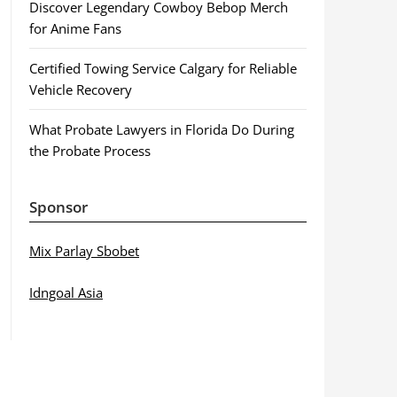
Discover Legendary Cowboy Bebop Merch
for Anime Fans
Certified Towing Service Calgary for Reliable
Vehicle Recovery
What Probate Lawyers in Florida Do During
the Probate Process
Sponsor
Mix Parlay Sbobet
Idngoal Asia