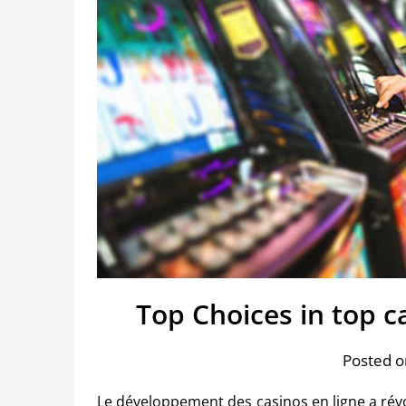
Top Choices in top c
Posted o
Le développement des casinos en ligne a révo