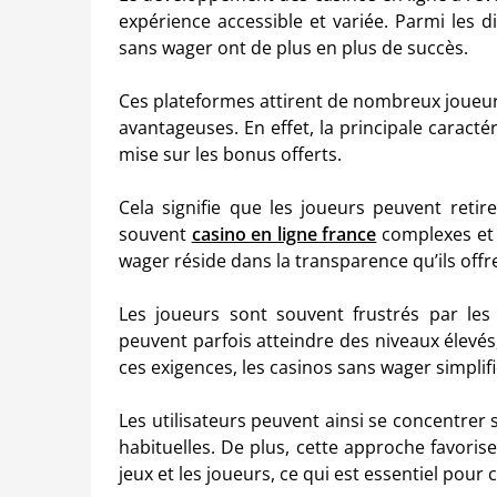
expérience accessible et variée. Parmi les d
sans wager ont de plus en plus de succès.
Ces plateformes attirent de nombreux joueurs
avantageuses. En effet, la principale caracté
mise sur les bonus offerts.
Cela signifie que les joueurs peuvent retir
souvent
casino en ligne france
complexes et 
wager réside dans la transparence qu’ils offr
Les joueurs sont souvent frustrés par les
peuvent parfois atteindre des niveaux élevés,
ces exigences, les casinos sans wager simplifi
Les utilisateurs peuvent ainsi se concentrer s
habituelles. De plus, cette approche favoris
jeux et les joueurs, ce qui est essentiel pour c