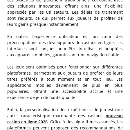
des solutions innovantes, offrant ainsi une flexibilité
appréciée par les utilisateurs. Les délais de traitement
sont réduits, ce qui permet aux joueurs de profiter de
leurs gains presque instantanément.
En outre, l’expérience utilisateur est au cœur des
préoccupations des développeurs de casinos en ligne. Les
interfaces sont conçues pour être intuitives et adaptées
aux appareils mobiles, garantissant une navigation fluide.
Les jeux sont optimisés pour fonctionner sur différentes
plateformes, permettant aux joueurs de profiter de leurs
titres préférés à tout moment et en tout lieu. Les
applications mobiles deviennent de plus en plus
populaires, offrant une accessibilité accrue et une
expérience de jeu de haute qualité.
Enfin, la personnalisation des expériences de jeu est une
autre caractéristique marquante des casinos
nouveau
casino en ligne 2026
. Grâce à des algorithmes avancés, les
plateformes peuvent proposer des recommandations de